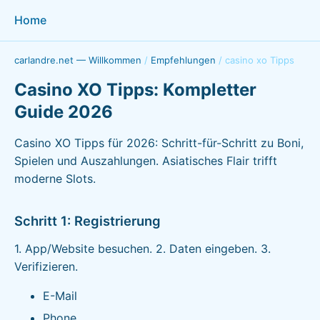
Home
carlandre.net — Willkommen
/
Empfehlungen
/
casino xo Tipps
Casino XO Tipps: Kompletter
Guide 2026
Casino XO Tipps für 2026: Schritt-für-Schritt zu Boni,
Spielen und Auszahlungen. Asiatisches Flair trifft
moderne Slots.
Schritt 1: Registrierung
1. App/Website besuchen. 2. Daten eingeben. 3.
Verifizieren.
E-Mail
Phone