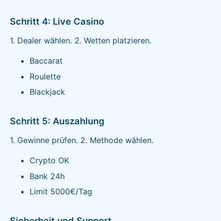
Schritt 4: Live Casino
1. Dealer wählen. 2. Wetten platzieren.
Baccarat
Roulette
Blackjack
Schritt 5: Auszahlung
1. Gewinne prüfen. 2. Methode wählen.
Crypto OK
Bank 24h
Limit 5000€/Tag
Sicherheit und Support