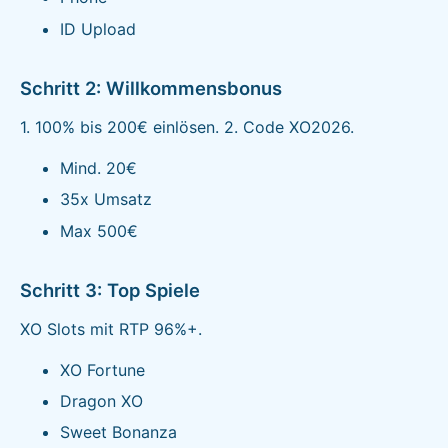
ID Upload
Schritt 2: Willkommensbonus
1. 100% bis 200€ einlösen. 2. Code XO2026.
Mind. 20€
35x Umsatz
Max 500€
Schritt 3: Top Spiele
XO Slots mit RTP 96%+.
XO Fortune
Dragon XO
Sweet Bonanza