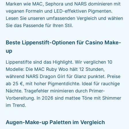
Marken wie MAC, Sephora und NARS dominieren mit
veganen Formeln und LED-effektiven Pigmenten.
Lesen Sie unseren umfassenden Vergleich und wählen
Sie das Passende für Ihren Stil.
Beste Lippenstift-Optionen für Casino Make-
up
Lippenstifte sind das Highlight. Wir verglichen 10
Modelle: Die MAC Ruby Woo hält 12 Stunden,
während NARS Dragon Girl für Glanz punktet. Preise
ab 25 €, mit hoher Pigmentdichte. Ideal für rauchige
Nächte. Tragefehler minimieren durch Primer-
Vorbereitung. In 2026 sind mattee Töne mit Shimmer
im Trend.
Augen-Make-up Paletten im Vergleich