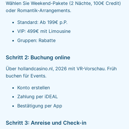
Wählen Sie Weekend-Pakete (2 Nächte, 100€ Credit)
oder Romantik-Arrangements.
Standard: Ab 199€ p.P.
VIP: 499€ mit Limousine
Gruppen: Rabatte
Schritt 2: Buchung online
Über hollandcasino.nl, 2026 mit VR-Vorschau. Früh
buchen für Events.
Konto erstellen
Zahlung per iDEAL
Bestätigung per App
Schritt 3: Anreise und Check-in