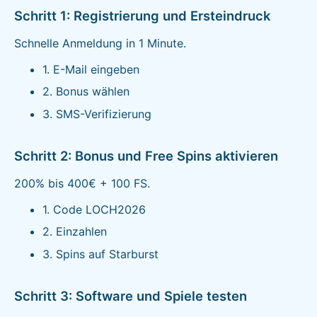
Schritt 1: Registrierung und Ersteindruck
Schnelle Anmeldung in 1 Minute.
1. E-Mail eingeben
2. Bonus wählen
3. SMS-Verifizierung
Schritt 2: Bonus und Free Spins aktivieren
200% bis 400€ + 100 FS.
1. Code LOCH2026
2. Einzahlen
3. Spins auf Starburst
Schritt 3: Software und Spiele testen