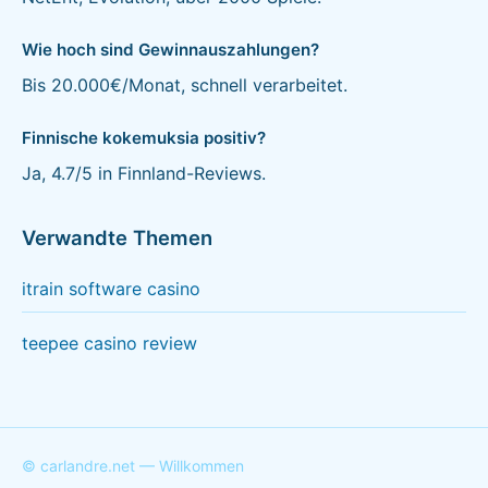
Wie hoch sind Gewinnauszahlungen?
Bis 20.000€/Monat, schnell verarbeitet.
Finnische kokemuksia positiv?
Ja, 4.7/5 in Finnland-Reviews.
Verwandte Themen
itrain software casino
teepee casino review
© carlandre.net — Willkommen