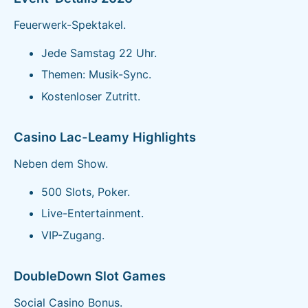
Feuerwerk-Spektakel.
Jede Samstag 22 Uhr.
Themen: Musik-Sync.
Kostenloser Zutritt.
Casino Lac-Leamy Highlights
Neben dem Show.
500 Slots, Poker.
Live-Entertainment.
VIP-Zugang.
DoubleDown Slot Games
Social Casino Bonus.