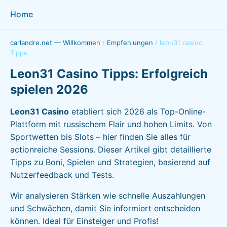
Home
carlandre.net — Willkommen
/
Empfehlungen
/
leon31 casino
Tipps
Leon31 Casino Tipps: Erfolgreich
spielen 2026
Leon31 Casino
etabliert sich 2026 als Top-Online-
Plattform mit russischem Flair und hohen Limits. Von
Sportwetten bis Slots – hier finden Sie alles für
actionreiche Sessions. Dieser Artikel gibt detaillierte
Tipps zu Boni, Spielen und Strategien, basierend auf
Nutzerfeedback und Tests.
Wir analysieren Stärken wie schnelle Auszahlungen
und Schwächen, damit Sie informiert entscheiden
können. Ideal für Einsteiger und Profis!