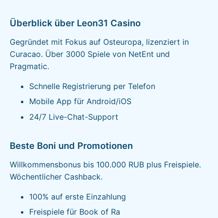
Überblick über Leon31 Casino
Gegründet mit Fokus auf Osteuropa, lizenziert in
Curacao. Über 3000 Spiele von NetEnt und
Pragmatic.
Schnelle Registrierung per Telefon
Mobile App für Android/iOS
24/7 Live-Chat-Support
Beste Boni und Promotionen
Willkommensbonus bis 100.000 RUB plus Freispiele.
Wöchentlicher Cashback.
100% auf erste Einzahlung
Freispiele für Book of Ra