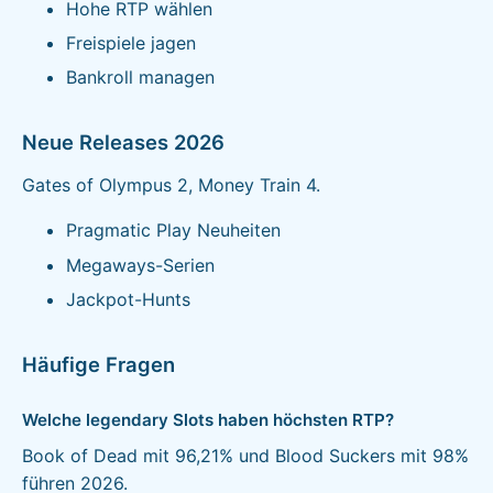
Hohe RTP wählen
Freispiele jagen
Bankroll managen
Neue Releases 2026
Gates of Olympus 2, Money Train 4.
Pragmatic Play Neuheiten
Megaways-Serien
Jackpot-Hunts
Häufige Fragen
Welche legendary Slots haben höchsten RTP?
Book of Dead mit 96,21% und Blood Suckers mit 98%
führen 2026.