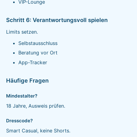
VIP-Lounge
Schritt 6: Verantwortungsvoll spielen
Limits setzen.
Selbstausschluss
Beratung vor Ort
App-Tracker
Häufige Fragen
Mindestalter?
18 Jahre, Ausweis prüfen.
Dresscode?
Smart Casual, keine Shorts.