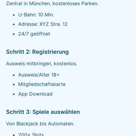
Zentral in München, kostenloses Parken.
U-Bahn: 10 Min.
Adresse: XYZ Stra. 12
24/7 geöffnet
Schritt 2: Registrierung
Ausweis mitbringen, kostenlos.
Ausweis/Alter 18+
Mitgliedschaftskarte
App Download
Schritt 3: Spiele auswählen
Von Blackjack bis Automaten.
200+ Slots