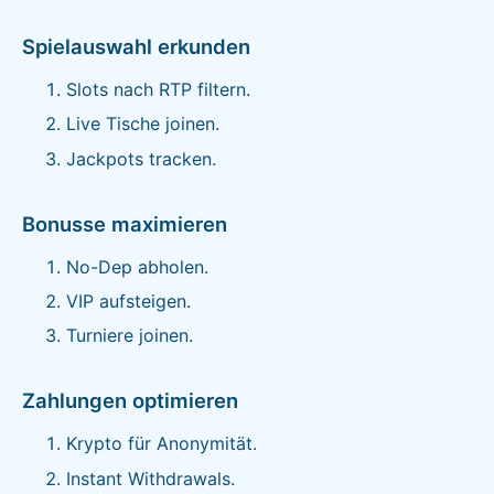
Spielauswahl erkunden
Slots nach RTP filtern.
Live Tische joinen.
Jackpots tracken.
Bonusse maximieren
No-Dep abholen.
VIP aufsteigen.
Turniere joinen.
Zahlungen optimieren
Krypto für Anonymität.
Instant Withdrawals.