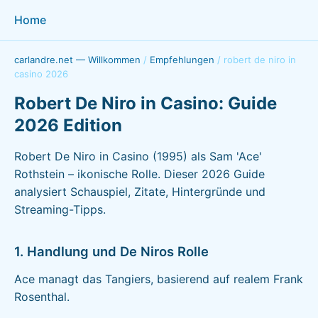
Home
carlandre.net — Willkommen
/
Empfehlungen
/
robert de niro in
casino 2026
Robert De Niro in Casino: Guide
2026 Edition
Robert De Niro in Casino (1995) als Sam 'Ace'
Rothstein – ikonische Rolle. Dieser 2026 Guide
analysiert Schauspiel, Zitate, Hintergründe und
Streaming-Tipps.
1. Handlung und De Niros Rolle
Ace managt das Tangiers, basierend auf realem Frank
Rosenthal.