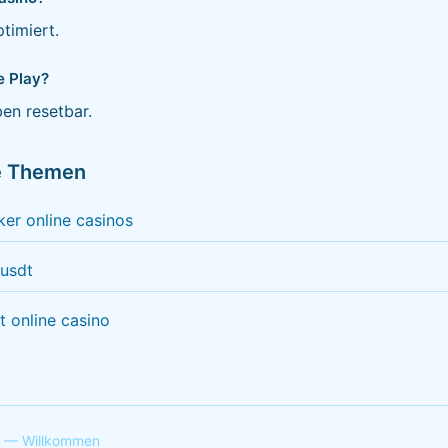
timiert.
e Play?
n resetbar.
e Themen
ker online casinos
 usdt
t online casino
t — Willkommen