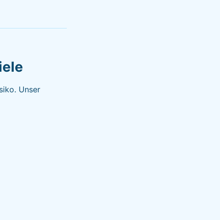
iele
siko. Unser