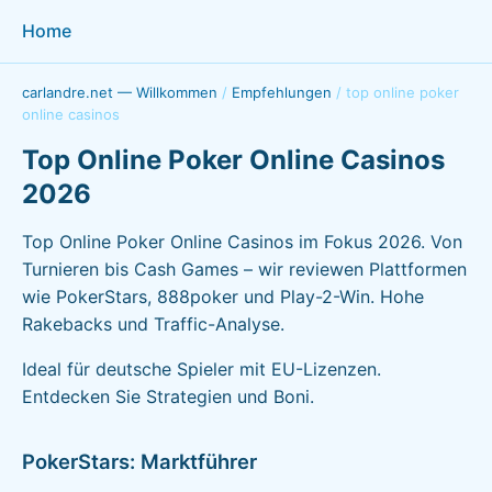
Home
carlandre.net — Willkommen
/
Empfehlungen
/
top online poker
online casinos
Top Online Poker Online Casinos
2026
Top Online Poker Online Casinos im Fokus 2026. Von
Turnieren bis Cash Games – wir reviewen Plattformen
wie PokerStars, 888poker und Play-2-Win. Hohe
Rakebacks und Traffic-Analyse.
Ideal für deutsche Spieler mit EU-Lizenzen.
Entdecken Sie Strategien und Boni.
PokerStars: Marktführer