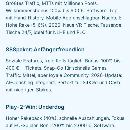
Größtes Traffic, MTTs mit Millionen Pools.
Willkommensbonus 100% bis 600 €. Software: Top
mit Hand-History. Mobile App unschlagbar. Nachteil:
Hohe Rake (5-6%). 2026: Neue VR-Tische. Tausende
Tische 24/7, ideal für NLHE und PLO.
888poker: Anfängerfreundlich
Soziale Features, freie Rolls täglich. Bonus: 100% bis
400 € + Tickets. Snap-Go für schnelle Games.
Traffic: Mittel, aber loyale Community. 2026-Update:
AI-Coaching integriert. Perfekt für Sit&Go und Cash
mit niedrigen Stakes.
Play-2-Win: Underdog
Hoher Rakeback (40%), schnelle Auszahlungen. Fokus
auf EU-Spieler. Boni: 200% bis 2.000 €. Software: