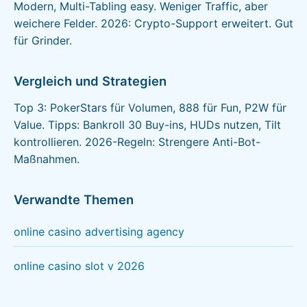
Modern, Multi-Tabling easy. Weniger Traffic, aber
weichere Felder. 2026: Crypto-Support erweitert. Gut
für Grinder.
Vergleich und Strategien
Top 3: PokerStars für Volumen, 888 für Fun, P2W für
Value. Tipps: Bankroll 30 Buy-ins, HUDs nutzen, Tilt
kontrollieren. 2026-Regeln: Strengere Anti-Bot-
Maßnahmen.
Verwandte Themen
online casino advertising agency
online casino slot v 2026