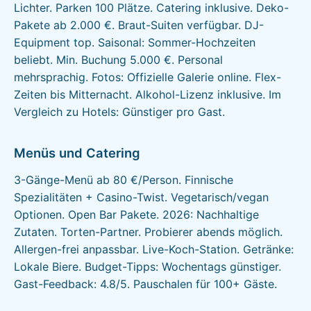
Lichter. Parken 100 Plätze. Catering inklusive. Deko-
Pakete ab 2.000 €. Braut-Suiten verfügbar. DJ-
Equipment top. Saisonal: Sommer-Hochzeiten
beliebt. Min. Buchung 5.000 €. Personal
mehrsprachig. Fotos: Offizielle Galerie online. Flex-
Zeiten bis Mitternacht. Alkohol-Lizenz inklusive. Im
Vergleich zu Hotels: Günstiger pro Gast.
Menüs und Catering
3-Gänge-Menü ab 80 €/Person. Finnische
Spezialitäten + Casino-Twist. Vegetarisch/vegan
Optionen. Open Bar Pakete. 2026: Nachhaltige
Zutaten. Torten-Partner. Probierer abends möglich.
Allergen-frei anpassbar. Live-Koch-Station. Getränke:
Lokale Biere. Budget-Tipps: Wochentags günstiger.
Gast-Feedback: 4.8/5. Pauschalen für 100+ Gäste.