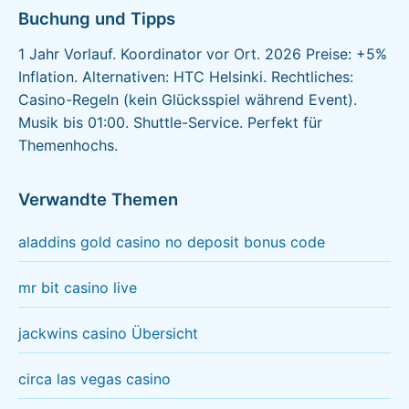
Buchung und Tipps
1 Jahr Vorlauf. Koordinator vor Ort. 2026 Preise: +5%
Inflation. Alternativen: HTC Helsinki. Rechtliches:
Casino-Regeln (kein Glücksspiel während Event).
Musik bis 01:00. Shuttle-Service. Perfekt für
Themenhochs.
Verwandte Themen
aladdins gold casino no deposit bonus code
mr bit casino live
jackwins casino Übersicht
circa las vegas casino