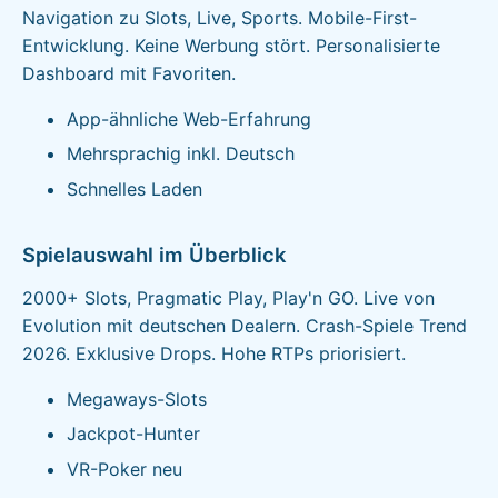
Navigation zu Slots, Live, Sports. Mobile-First-
Entwicklung. Keine Werbung stört. Personalisierte
Dashboard mit Favoriten.
App-ähnliche Web-Erfahrung
Mehrsprachig inkl. Deutsch
Schnelles Laden
Spielauswahl im Überblick
2000+ Slots, Pragmatic Play, Play'n GO. Live von
Evolution mit deutschen Dealern. Crash-Spiele Trend
2026. Exklusive Drops. Hohe RTPs priorisiert.
Megaways-Slots
Jackpot-Hunter
VR-Poker neu