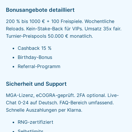
Bonusangebote detailliert
200 % bis 1000 € + 100 Freispiele. Wochentliche
Reloads. Kein-Stake-Back für VIPs. Umsatz 35x fair.
Turnier-Preispools 50.000 € monatlich.
Cashback 15 %
Birthday-Bonus
Referral-Programm
Sicherheit und Support
MGA-Lizenz, eCOGRA-geprüft. 2FA optional. Live-
Chat 0-24 auf Deutsch. FAQ-Bereich umfassend.
Schnelle Auszahlungen per Klarna.
RNG-zertifiziert
Selbstlimits