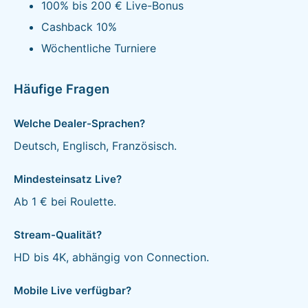
100% bis 200 € Live-Bonus
Cashback 10%
Wöchentliche Turniere
Häufige Fragen
Welche Dealer-Sprachen?
Deutsch, Englisch, Französisch.
Mindesteinsatz Live?
Ab 1 € bei Roulette.
Stream-Qualität?
HD bis 4K, abhängig von Connection.
Mobile Live verfügbar?