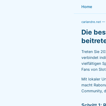
Home
carlandre.net —
Die bes
beitret
Treten Sie 20
verbindet ind
vielfältigen S
Fans von Slot
Mit lokaler U
macht Rabona
Community, di
Schritt 1: