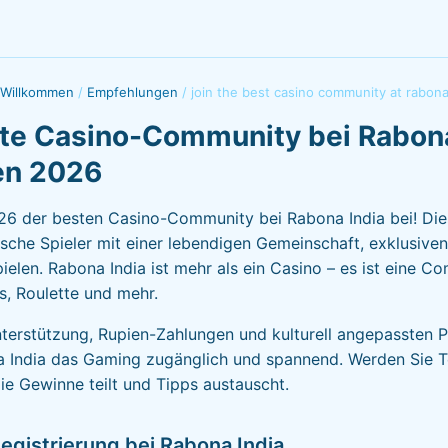
 Willkommen
/
Empfehlungen
/
join the best casino community at rabona
te Casino-Community bei Rabona
en 2026
26 der besten Casino-Community bei Rabona India bei! Die
ische Spieler mit einer lebendigen Gemeinschaft, exklusive
pielen. Rabona India ist mehr als ein Casino – es ist eine C
s, Roulette und mehr.
nterstützung, Rupien-Zahlungen und kulturell angepassten
 India das Gaming zugänglich und spannend. Werden Sie Te
e Gewinne teilt und Tipps austauscht.
 Registrierung bei Rabona India