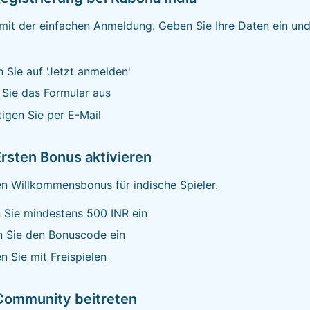
mit der einfachen Anmeldung. Geben Sie Ihre Daten ein und 
en Sie auf 'Jetzt anmelden'
n Sie das Formular aus
tigen Sie per E-Mail
 Ersten Bonus aktivieren
n Willkommensbonus für indische Spieler.
n Sie mindestens 500 INR ein
n Sie den Bonuscode ein
en Sie mit Freispielen
 Community beitreten