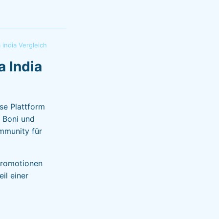
 india Vergleich
 India
se Plattform
n Boni und
ommunity für
 Promotionen
il einer