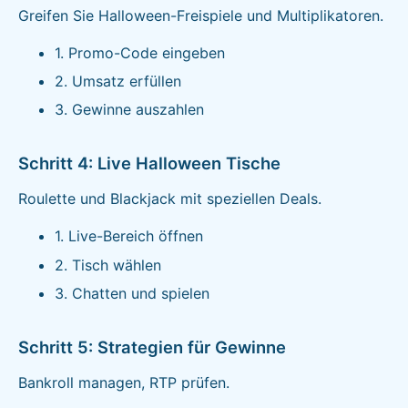
Greifen Sie Halloween-Freispiele und Multiplikatoren.
1. Promo-Code eingeben
2. Umsatz erfüllen
3. Gewinne auszahlen
Schritt 4: Live Halloween Tische
Roulette und Blackjack mit speziellen Deals.
1. Live-Bereich öffnen
2. Tisch wählen
3. Chatten und spielen
Schritt 5: Strategien für Gewinne
Bankroll managen, RTP prüfen.