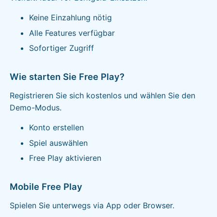
Keine Einzahlung nötig
Alle Features verfügbar
Sofortiger Zugriff
Wie starten Sie Free Play?
Registrieren Sie sich kostenlos und wählen Sie den
Demo-Modus.
Konto erstellen
Spiel auswählen
Free Play aktivieren
Mobile Free Play
Spielen Sie unterwegs via App oder Browser.