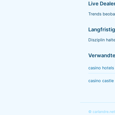
Live Deale
Trends beoba
Langfristi
Disziplin halt
Verwandt
casino hotels
casino castle
© carlandre.ne