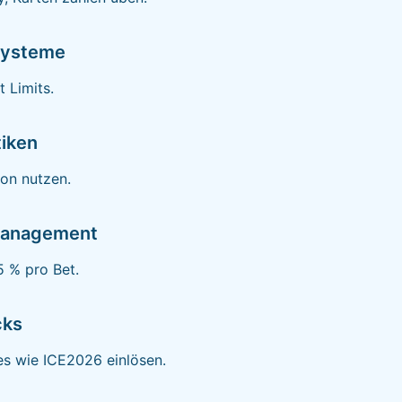
Systeme
t Limits.
tiken
ion nutzen.
Management
5 % pro Bet.
cks
 wie ICE2026 einlösen.