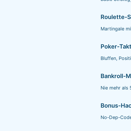
Roulette-
Martingale mi
Poker-Tak
Bluffen, Posit
Bankroll-
Nie mehr als 
Bonus-Ha
No-Dep-Codes