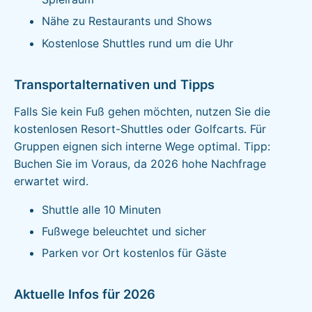
Nähe zu Restaurants und Shows
Kostenlose Shuttles rund um die Uhr
Transportalternativen und Tipps
Falls Sie kein Fuß gehen möchten, nutzen Sie die
kostenlosen Resort-Shuttles oder Golfcarts. Für
Gruppen eignen sich interne Wege optimal. Tipp:
Buchen Sie im Voraus, da 2026 hohe Nachfrage
erwartet wird.
Shuttle alle 10 Minuten
Fußwege beleuchtet und sicher
Parken vor Ort kostenlos für Gäste
Aktuelle Infos für 2026