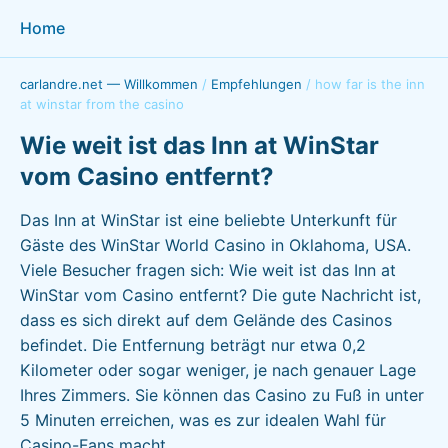
Home
carlandre.net — Willkommen
/
Empfehlungen
/
how far is the inn
at winstar from the casino
Wie weit ist das Inn at WinStar
vom Casino entfernt?
Das Inn at WinStar ist eine beliebte Unterkunft für
Gäste des WinStar World Casino in Oklahoma, USA.
Viele Besucher fragen sich: Wie weit ist das Inn at
WinStar vom Casino entfernt? Die gute Nachricht ist,
dass es sich direkt auf dem Gelände des Casinos
befindet. Die Entfernung beträgt nur etwa 0,2
Kilometer oder sogar weniger, je nach genauer Lage
Ihres Zimmers. Sie können das Casino zu Fuß in unter
5 Minuten erreichen, was es zur idealen Wahl für
Casino-Fans macht.