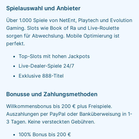
Spielauswahl und Anbieter
Über 1.000 Spiele von NetEnt, Playtech und Evolution
Gaming. Slots wie Book of Ra und Live-Roulette
sorgen für Abwechslung. Mobile Optimierung ist
perfekt.
Top-Slots mit hohen Jackpots
Live-Dealer-Spiele 24/7
Exklusive 888-Titel
Bonusse und Zahlungsmethoden
Willkommensbonus bis 200 € plus Freispiele.
Auszahlungen per PayPal oder Banküberweisung in 1-
3 Tagen. Keine versteckten Gebühren.
100% Bonus bis 200 €