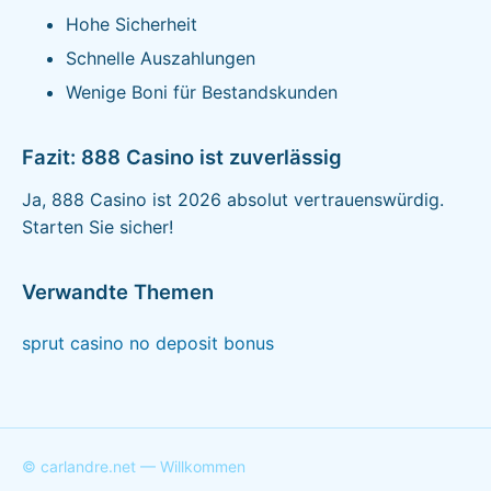
Hohe Sicherheit
Schnelle Auszahlungen
Wenige Boni für Bestandskunden
Fazit: 888 Casino ist zuverlässig
Ja, 888 Casino ist 2026 absolut vertrauenswürdig.
Starten Sie sicher!
Verwandte Themen
sprut casino no deposit bonus
© carlandre.net — Willkommen