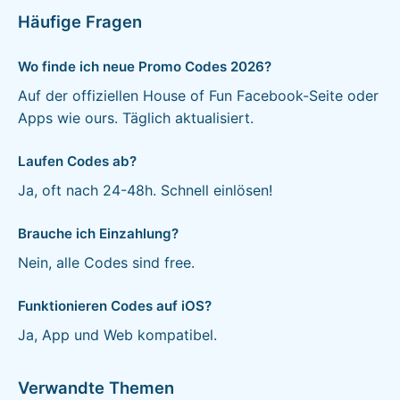
Häufige Fragen
Wo finde ich neue Promo Codes 2026?
Auf der offiziellen House of Fun Facebook-Seite oder
Apps wie ours. Täglich aktualisiert.
Laufen Codes ab?
Ja, oft nach 24-48h. Schnell einlösen!
Brauche ich Einzahlung?
Nein, alle Codes sind free.
Funktionieren Codes auf iOS?
Ja, App und Web kompatibel.
Verwandte Themen