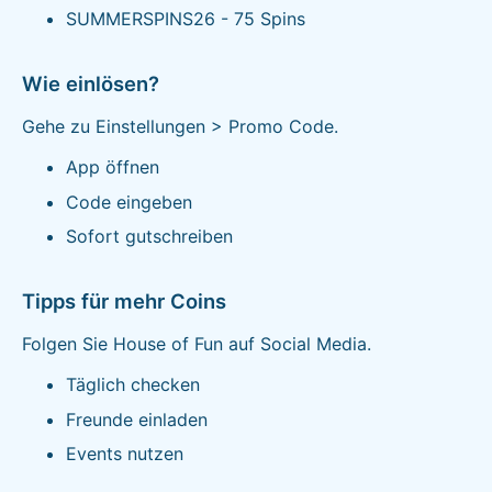
SUMMERSPINS26 - 75 Spins
Wie einlösen?
Gehe zu Einstellungen > Promo Code.
App öffnen
Code eingeben
Sofort gutschreiben
Tipps für mehr Coins
Folgen Sie House of Fun auf Social Media.
Täglich checken
Freunde einladen
Events nutzen