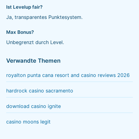
Ist Levelup fair?
Ja, transparentes Punktesystem.
Max Bonus?
Unbegrenzt durch Level.
Verwandte Themen
royalton punta cana resort and casino reviews 2026
hardrock casino sacramento
download casino ignite
casino moons legit