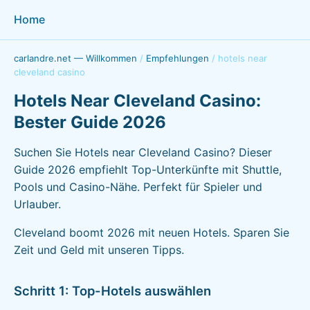
Home
carlandre.net — Willkommen
/
Empfehlungen
/
hotels near
cleveland casino
Hotels Near Cleveland Casino:
Bester Guide 2026
Suchen Sie Hotels near Cleveland Casino? Dieser
Guide 2026 empfiehlt Top-Unterkünfte mit Shuttle,
Pools und Casino-Nähe. Perfekt für Spieler und
Urlauber.
Cleveland boomt 2026 mit neuen Hotels. Sparen Sie
Zeit und Geld mit unseren Tipps.
Schritt 1: Top-Hotels auswählen