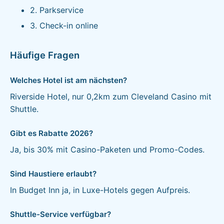
2. Parkservice
3. Check-in online
Häufige Fragen
Welches Hotel ist am nächsten?
Riverside Hotel, nur 0,2km zum Cleveland Casino mit
Shuttle.
Gibt es Rabatte 2026?
Ja, bis 30% mit Casino-Paketen und Promo-Codes.
Sind Haustiere erlaubt?
In Budget Inn ja, in Luxe-Hotels gegen Aufpreis.
Shuttle-Service verfügbar?