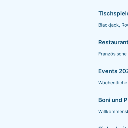
Tischspiel
Blackjack, Ro
Restauran
Französische 
Events 20
Wöchentliche 
Boni und 
Willkommens