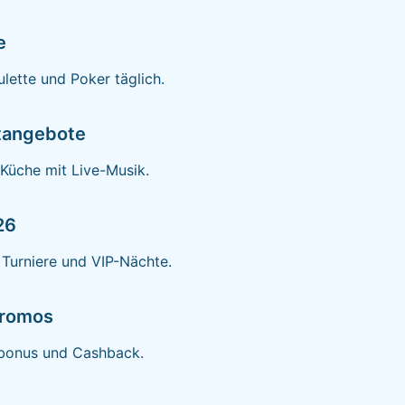
e
ulette und Poker täglich.
tangebote
Küche mit Live-Musik.
26
Turniere und VIP-Nächte.
Promos
bonus und Cashback.