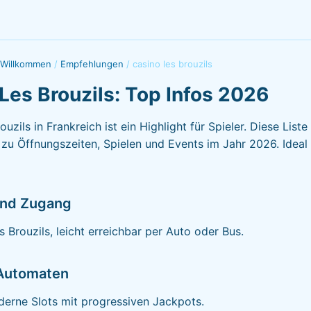
 Willkommen
/
Empfehlungen
/
casino les brouzils
Les Brouzils: Top Infos 2026
uzils in Frankreich ist ein Highlight für Spieler. Diese Liste
s zu Öffnungszeiten, Spielen und Events im Jahr 2026. Ideal 
und Zugang
s Brouzils, leicht erreichbar per Auto oder Bus.
 Automaten
erne Slots mit progressiven Jackpots.