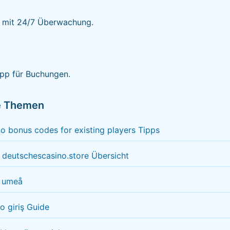
rt mit 24/7 Überwachung.
App für Buchungen.
e Themen
no bonus codes for existing players Tipps
 deutschescasino.store Übersicht
o umeå
o giriş Guide