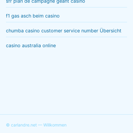
sfr plan de campagne geant casino
f1 gas asch beim casino
chumba casino customer service number Übersicht
casino australia online
© carlandre.net — Willkommen