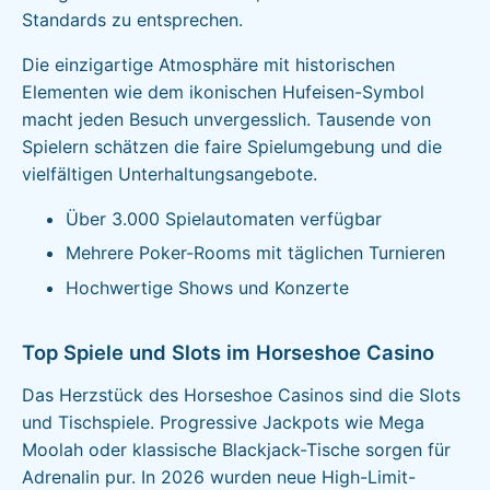
Standards zu entsprechen.
Die einzigartige Atmosphäre mit historischen
Elementen wie dem ikonischen Hufeisen-Symbol
macht jeden Besuch unvergesslich. Tausende von
Spielern schätzen die faire Spielumgebung und die
vielfältigen Unterhaltungsangebote.
Über 3.000 Spielautomaten verfügbar
Mehrere Poker-Rooms mit täglichen Turnieren
Hochwertige Shows und Konzerte
Top Spiele und Slots im Horseshoe Casino
Das Herzstück des Horseshoe Casinos sind die Slots
und Tischspiele. Progressive Jackpots wie Mega
Moolah oder klassische Blackjack-Tische sorgen für
Adrenalin pur. In 2026 wurden neue High-Limit-