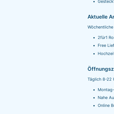
Gesteck
Aktuelle A
Wöchentliche 
2für1 R
Free Li
Hochzei
Öffnungsz
Täglich 8-22 
Montag-
Nahe Au
Online B