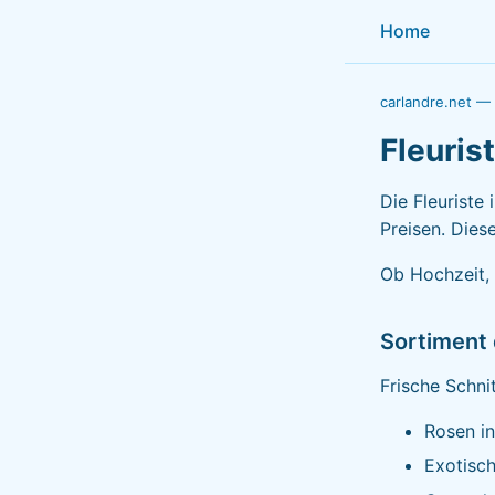
Home
carlandre.net —
Fleuris
Die Fleuriste
Preisen. Dies
Ob Hochzeit, 
Sortiment 
Frische Schni
Rosen in
Exotisc