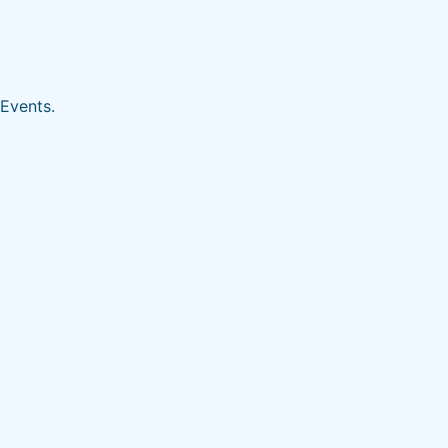
 Events.