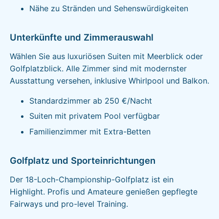
Nähe zu Stränden und Sehenswürdigkeiten
Unterkünfte und Zimmerauswahl
Wählen Sie aus luxuriösen Suiten mit Meerblick oder
Golfplatzblick. Alle Zimmer sind mit modernster
Ausstattung versehen, inklusive Whirlpool und Balkon.
Standardzimmer ab 250 €/Nacht
Suiten mit privatem Pool verfügbar
Familienzimmer mit Extra-Betten
Golfplatz und Sporteinrichtungen
Der 18-Loch-Championship-Golfplatz ist ein
Highlight. Profis und Amateure genießen gepflegte
Fairways und pro-level Training.