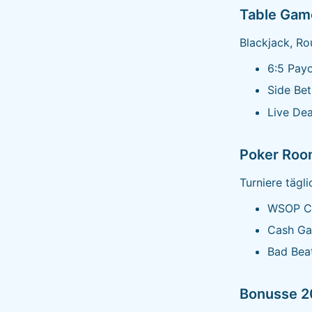
Table Gam
Blackjack, Rou
6:5 Pay
Side Bet
Live Dea
Poker Ro
Turniere tägli
WSOP Ci
Cash G
Bad Bea
Bonusse 2