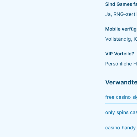
Sind Games fa
Ja, RNG-zertif
Mobile verfüg
Vollständig, 
VIP Vorteile?
Persönliche H
Verwandt
free casino s
only spins ca
casino handy 