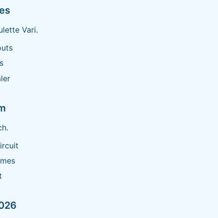
es
lette Vari.
outs
s
ler
om
ch.
rcuit
ames
t
026