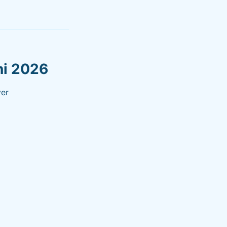
ni 2026
ver