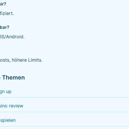
ir?
iziert.
bar?
iOS/Android.
osts, höhere Limits.
e Themen
ign up
sino review
spielen