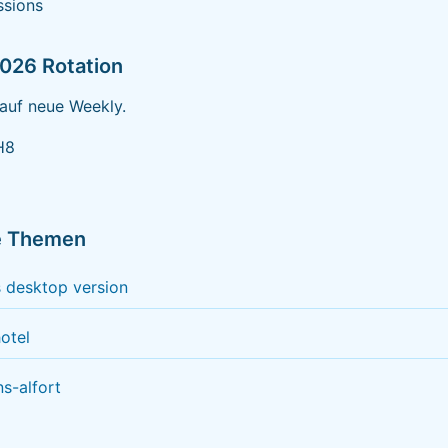
ssions
026 Rotation
auf neue Weekly.
H8
e Themen
 desktop version
otel
s-alfort