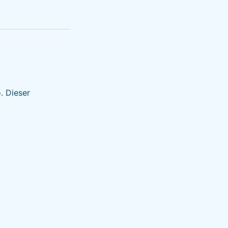
. Dieser