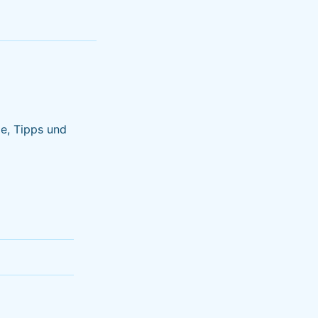
le, Tipps und