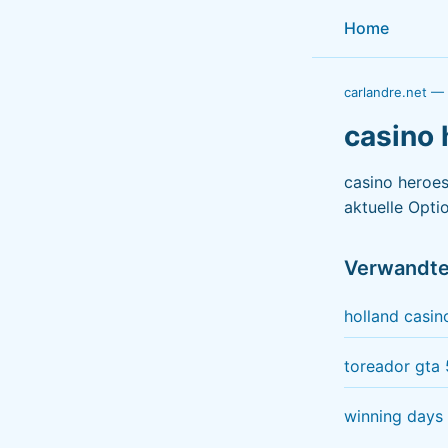
Home
carlandre.net —
casino 
casino heroes
aktuelle Opti
Verwandt
holland casin
toreador gta 
winning days