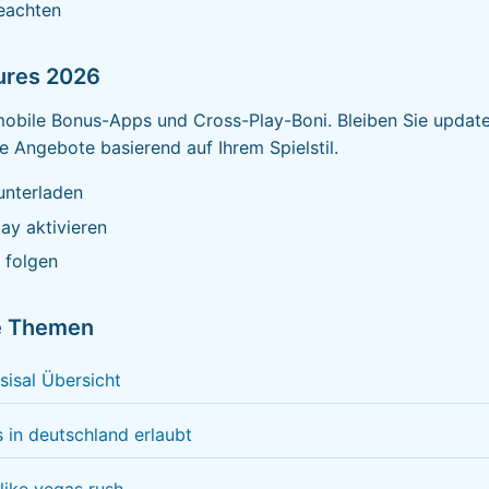
eachten
ures 2026
obile Bonus-Apps und Cross-Play-Boni. Bleiben Sie update
te Angebote basierend auf Ihrem Spielstil.
unterladen
ay aktivieren
 folgen
e Themen
sisal Übersicht
s in deutschland erlaubt
 like vegas rush