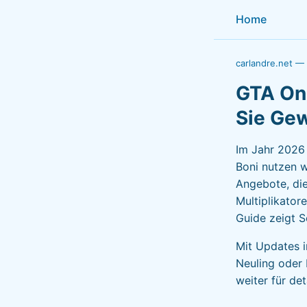
Home
carlandre.net —
GTA On
Sie Ge
Im Jahr 2026 
Boni nutzen w
Angebote, die
Multiplikatore
Guide zeigt Sc
Mit Updates i
Neuling oder 
weiter für det