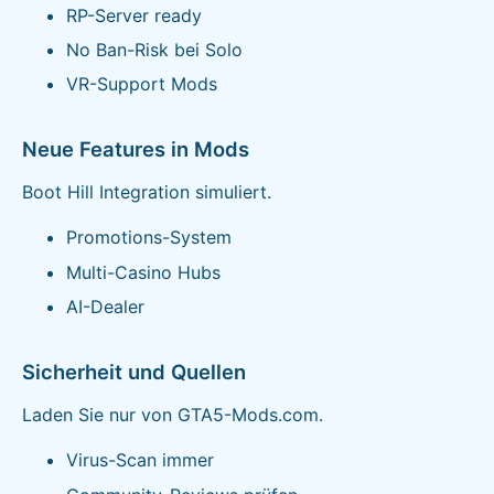
RP-Server ready
No Ban-Risk bei Solo
VR-Support Mods
Neue Features in Mods
Boot Hill Integration simuliert.
Promotions-System
Multi-Casino Hubs
AI-Dealer
Sicherheit und Quellen
Laden Sie nur von GTA5-Mods.com.
Virus-Scan immer