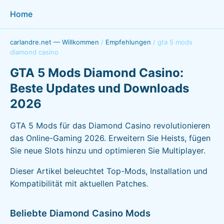
Home
carlandre.net — Willkommen
/
Empfehlungen
/
gta 5 mods
diamond casino
GTA 5 Mods Diamond Casino:
Beste Updates und Downloads
2026
GTA 5 Mods für das Diamond Casino revolutionieren
das Online-Gaming 2026. Erweitern Sie Heists, fügen
Sie neue Slots hinzu und optimieren Sie Multiplayer.
Dieser Artikel beleuchtet Top-Mods, Installation und
Kompatibilität mit aktuellen Patches.
Beliebte Diamond Casino Mods