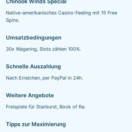
Chinook Winds Special
Native-amerikanisches Casino-Feeling mit 15 Free
Spins.
Umsatzbedingungen
30x Wagering, Slots zählen 100%.
Schnelle Auszahlung
Nach Erreichen, per PayPal in 24h.
Weitere Angebote
Freispiele für Starburst, Book of Ra.
Tipps zur Maximierung