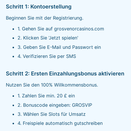
Schritt 1: Kontoerstellung
Beginnen Sie mit der Registrierung.
1. Gehen Sie auf grosvenorcasinos.com
2. Klicken Sie 'Jetzt spielen'
3. Geben Sie E-Mail und Passwort ein
4. Verifizieren Sie per SMS
Schritt 2: Ersten Einzahlungsbonus aktivieren
Nutzen Sie den 100% Willkommensbonus.
1. Zahlen Sie min. 20 £ ein
2. Bonuscode eingeben: GROSVIP
3. Wählen Sie Slots für Umsatz
4. Freispiele automatisch gutschreiben