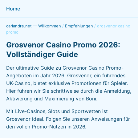
Home
carlandre.net — Willkommen
/
Empfehlungen
/
grosvenor casino
promo
Grosvenor Casino Promo 2026:
Vollständiger Guide
Der ultimative Guide zu Grosvenor Casino Promo-
Angeboten im Jahr 2026! Grosvenor, ein führendes
UK-Casino, bietet exklusive Promotionen für Spieler.
Hier führen wir Sie schrittweise durch die Anmeldung,
Aktivierung und Maximierung von Boni.
Mit Live-Casinos, Slots und Sportwetten ist
Grosvenor ideal. Folgen Sie unseren Anweisungen für
den vollen Promo-Nutzen in 2026.