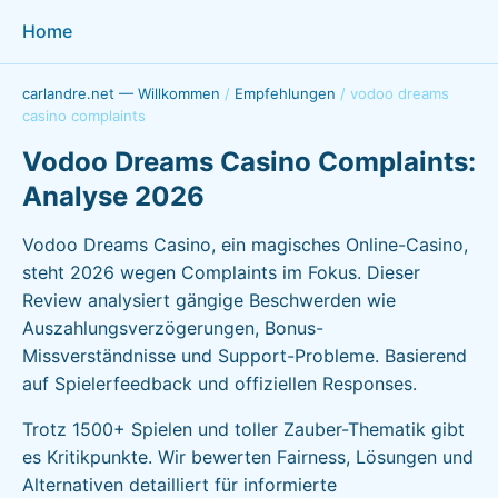
Home
carlandre.net — Willkommen
/
Empfehlungen
/
vodoo dreams
casino complaints
Vodoo Dreams Casino Complaints:
Analyse 2026
Vodoo Dreams Casino, ein magisches Online-Casino,
steht 2026 wegen Complaints im Fokus. Dieser
Review analysiert gängige Beschwerden wie
Auszahlungsverzögerungen, Bonus-
Missverständnisse und Support-Probleme. Basierend
auf Spielerfeedback und offiziellen Responses.
Trotz 1500+ Spielen und toller Zauber-Thematik gibt
es Kritikpunkte. Wir bewerten Fairness, Lösungen und
Alternativen detailliert für informierte