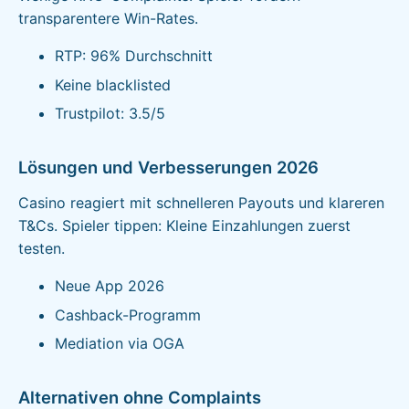
transparentere Win-Rates.
RTP: 96% Durchschnitt
Keine blacklisted
Trustpilot: 3.5/5
Lösungen und Verbesserungen 2026
Casino reagiert mit schnelleren Payouts und klareren
T&Cs. Spieler tippen: Kleine Einzahlungen zuerst
testen.
Neue App 2026
Cashback-Programm
Mediation via OGA
Alternativen ohne Complaints