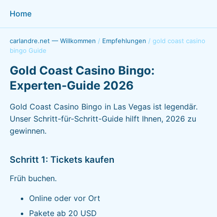
Home
carlandre.net — Willkommen
/
Empfehlungen
/
gold coast casino
bingo Guide
Gold Coast Casino Bingo:
Experten-Guide 2026
Gold Coast Casino Bingo in Las Vegas ist legendär.
Unser Schritt-für-Schritt-Guide hilft Ihnen, 2026 zu
gewinnen.
Schritt 1: Tickets kaufen
Früh buchen.
Online oder vor Ort
Pakete ab 20 USD