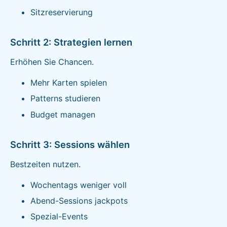
Sitzreservierung
Schritt 2: Strategien lernen
Erhöhen Sie Chancen.
Mehr Karten spielen
Patterns studieren
Budget managen
Schritt 3: Sessions wählen
Bestzeiten nutzen.
Wochentags weniger voll
Abend-Sessions jackpots
Spezial-Events