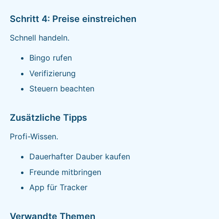
Schritt 4: Preise einstreichen
Schnell handeln.
Bingo rufen
Verifizierung
Steuern beachten
Zusätzliche Tipps
Profi-Wissen.
Dauerhafter Dauber kaufen
Freunde mitbringen
App für Tracker
Verwandte Themen