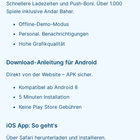
Schnellere Ladezeiten und Push-Boni. Über 1.000
Spiele inklusive Andar Bahar.
Offline-Demo-Modus
Personal. Benachrichtigungen
Hohe Grafikqualität
Download-Anleitung für Android
Direkt von der Website – APK sicher.
Kompatibel ab Android 8
5 Minuten Installation
Keine Play Store Gebühren
iOS App: So geht's
Über Safari herunterladen und installieren.