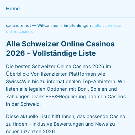
Home
carlandre.net — Willkommen
/
Empfehlungen
/
alle schweizer
online casinos
Alle Schweizer Online Casinos
2026 – Vollständige Liste
Die besten Schweizer Online Casinos 2026 im
Überblick: Von lizenzierten Plattformen wie
Swiss4Win bis zu internationalen Top-Anbietern. Wir
listen alle legalen Optionen mit Boni, Spielen und
Zahlungen. Dank ESBK-Regulierung boomen Casinos
in der Schweiz.
Diese aktuelle Liste hilft Ihnen, das passende Casino
zu finden – inklusive Bewertungen und News zu
neuen Lizenzen 2026.