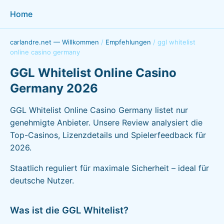
Home
carlandre.net — Willkommen
/
Empfehlungen
/
ggl whitelist
online casino germany
GGL Whitelist Online Casino
Germany 2026
GGL Whitelist Online Casino Germany listet nur
genehmigte Anbieter. Unsere Review analysiert die
Top-Casinos, Lizenzdetails und Spielerfeedback für
2026.
Staatlich reguliert für maximale Sicherheit – ideal für
deutsche Nutzer.
Was ist die GGL Whitelist?