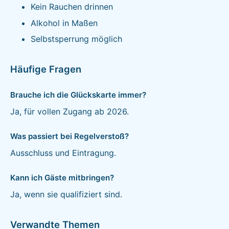
Kein Rauchen drinnen
Alkohol in Maßen
Selbstsperrung möglich
Häufige Fragen
Brauche ich die Glückskarte immer?
Ja, für vollen Zugang ab 2026.
Was passiert bei Regelverstoß?
Ausschluss und Eintragung.
Kann ich Gäste mitbringen?
Ja, wenn sie qualifiziert sind.
Verwandte Themen