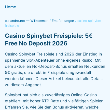
Home
carlandre.net — Willkommen
/
Empfehlungen
/
casino spinybet
freispiele
Casino Spinybet Freispiele: 5€
Free No Deposit 2026
Casino Spinybet Freispiele sind 2026 der Einstieg in
spannende Slot-Abenteuer ohne eigenes Risiko. Mit
dem aktuellen No-Deposit-Bonus erhalten Neukunden
5€ gratis, die direkt in Freispiele umgewandelt
werden können. Dieser Artikel beleuchtet alle Details
zu diesem Angebot.
Spinybet hat sich als zuverlässiges Online-Casino
etabliert, mit hoher RTP-Rate und vielfältigen Spielen.
Erfahren Sie, wie Sie den Bonus aktivieren, welche