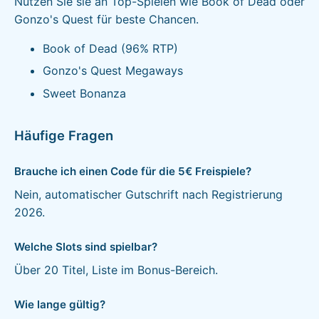
Nutzen Sie sie an Top-Spielen wie Book of Dead oder
Gonzo's Quest für beste Chancen.
Book of Dead (96% RTP)
Gonzo's Quest Megaways
Sweet Bonanza
Häufige Fragen
Brauche ich einen Code für die 5€ Freispiele?
Nein, automatischer Gutschrift nach Registrierung
2026.
Welche Slots sind spielbar?
Über 20 Titel, Liste im Bonus-Bereich.
Wie lange gültig?