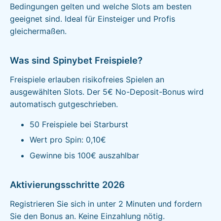
Bedingungen gelten und welche Slots am besten
geeignet sind. Ideal für Einsteiger und Profis
gleichermaßen.
Was sind Spinybet Freispiele?
Freispiele erlauben risikofreies Spielen an
ausgewählten Slots. Der 5€ No-Deposit-Bonus wird
automatisch gutgeschrieben.
50 Freispiele bei Starburst
Wert pro Spin: 0,10€
Gewinne bis 100€ auszahlbar
Aktivierungsschritte 2026
Registrieren Sie sich in unter 2 Minuten und fordern
Sie den Bonus an. Keine Einzahlung nötig.