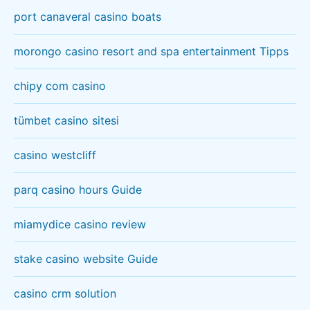
port canaveral casino boats
morongo casino resort and spa entertainment Tipps
chipy com casino
tümbet casino sitesi
casino westcliff
parq casino hours Guide
miamydice casino review
stake casino website Guide
casino crm solution