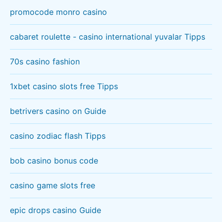
promocode monro casino
cabaret roulette - casino international yuvalar Tipps
70s casino fashion
1xbet casino slots free Tipps
betrivers casino on Guide
casino zodiac flash Tipps
bob casino bonus code
casino game slots free
epic drops casino Guide