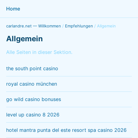
Home
carlandre.net — Willkommen
/
Empfehlungen
/
Allgemein
Allgemein
Alle Seiten in dieser Sektion.
the south point casino
royal casino münchen
go wild casino bonuses
level up casino 8 2026
hotel mantra punta del este resort spa casino 2026