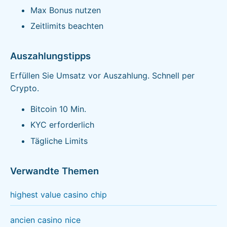
Max Bonus nutzen
Zeitlimits beachten
Auszahlungstipps
Erfüllen Sie Umsatz vor Auszahlung. Schnell per
Crypto.
Bitcoin 10 Min.
KYC erforderlich
Tägliche Limits
Verwandte Themen
highest value casino chip
ancien casino nice