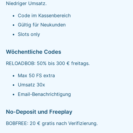
Niedriger Umsatz.
Code im Kassenbereich
Gültig für Neukunden
Slots only
Wöchentliche Codes
RELOADBOB: 50% bis 300 € freitags.
Max 50 FS extra
Umsatz 30x
Email-Benachrichtigung
No-Deposit und Freeplay
BOBFREE: 20 € gratis nach Verifizierung.