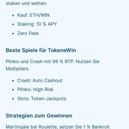
staken und wetten.
Kauf: ETH/WIN
Staking: 10 % APY
Zero Fees
Beste Spiele für TokensWin
Plinko und Crash mit 99 % RTP. Nutzen Sie
Multipliers.
Crash: Auto Cashout
Plinko: High Risk
Slots: Token-Jackpots
Strategien zum Gewinnen
Martingale bei Roulette, setzen Sie 1 % Bankroll.