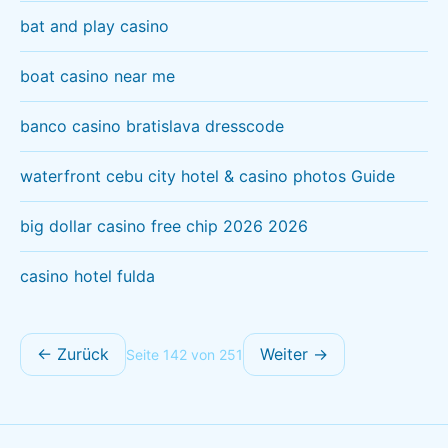
bat and play casino
boat casino near me
banco casino bratislava dresscode
waterfront cebu city hotel & casino photos Guide
big dollar casino free chip 2026 2026
casino hotel fulda
← Zurück
Weiter →
Seite 142 von 251