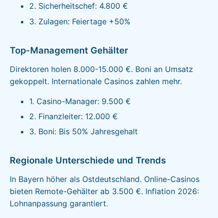
2. Sicherheitschef: 4.800 €
3. Zulagen: Feiertage +50%
Top-Management Gehälter
Direktoren holen 8.000-15.000 €. Boni an Umsatz
gekoppelt. Internationale Casinos zahlen mehr.
1. Casino-Manager: 9.500 €
2. Finanzleiter: 12.000 €
3. Boni: Bis 50% Jahresgehalt
Regionale Unterschiede und Trends
In Bayern höher als Ostdeutschland. Online-Casinos
bieten Remote-Gehälter ab 3.500 €. Inflation 2026:
Lohnanpassung garantiert.