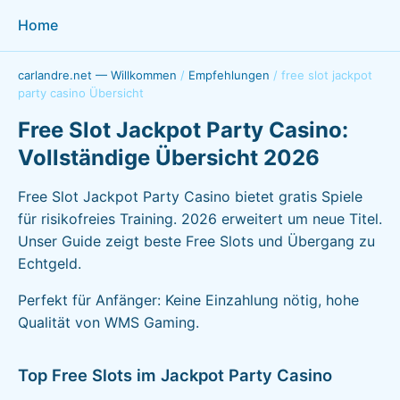
Home
carlandre.net — Willkommen
/
Empfehlungen
/
free slot jackpot
party casino Übersicht
Free Slot Jackpot Party Casino:
Vollständige Übersicht 2026
Free Slot Jackpot Party Casino bietet gratis Spiele
für risikofreies Training. 2026 erweitert um neue Titel.
Unser Guide zeigt beste Free Slots und Übergang zu
Echtgeld.
Perfekt für Anfänger: Keine Einzahlung nötig, hohe
Qualität von WMS Gaming.
Top Free Slots im Jackpot Party Casino